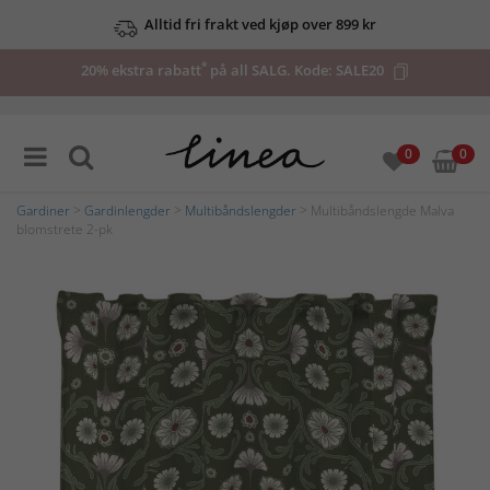
Alltid fri frakt ved kjøp over 899 kr
*
20% ekstra rabatt
på all SALG. Kode:
SALE20
0
0
Gardiner
>
Gardinlengder
>
Multibåndslengder
> Multibåndslengde Malva
blomstrete 2-pk