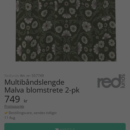
Redlunds
Art. nr: 557749
Multibåndslengde
Malva blomstrete 2-pk
749
kr
Prishistorikk
Bestillingsvare, sendes tidligst
11 Aug
HANDLE