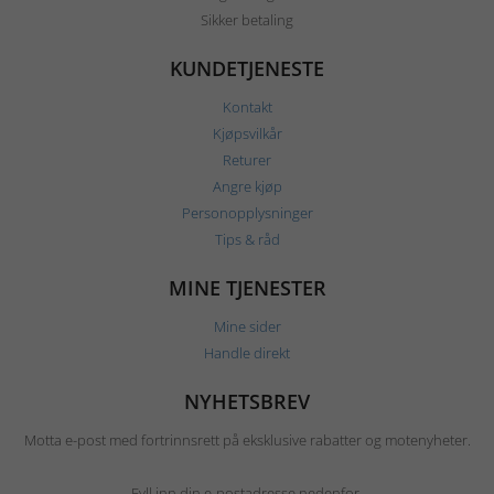
Sikker betaling
KUNDETJENESTE
Kontakt
Kjøpsvilkår
Returer
Angre kjøp
Personopplysninger
Tips & råd
MINE TJENESTER
Mine sider
Handle direkt
NYHETSBREV
Motta e-post med fortrinnsrett på eksklusive rabatter og motenyheter.
Fyll inn din e-postadresse nedenfor.