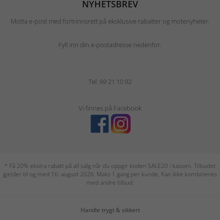
NYHETSBREV
Motta e-post med fortrinnsrett på eksklusive rabatter og motenyheter.
Fyll inn din e-postadresse nedenfor.
Tel: 69 21 10 92
Vi finnes på Facebook
* Få 20% ekstra rabatt på all salg når du oppgir koden SALE20 i kassen. Tilbudet
gjelder til og med 16. august 2026. Maks 1 gang per kunde. Kan ikke kombineres
med andre tilbud.
Handle trygt & sikkert