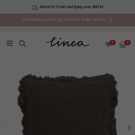
Alltid fri frakt ved kjøp over 899 kr
*
20% ekstra rabatt
på all SALG. Kode:
SALE20
0
0