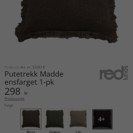
Redlunds
Art. nr: 556918
Putetrekk Madde
ensfarget 1-pk
298
kr
Prishistorikk
Farge
4+
Brun
Grønn
Lin