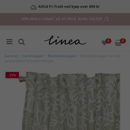
Alltid fri frakt ved kjøp over 899 kr
*
20% ekstra rabatt
på all SALG. Kode:
SALE20
0
0
Gardiner
>
Gardinkapper
>
Multibåndskapper
> Multibåndskappe Fia med
jacquardvevd blomstermønster
-31%