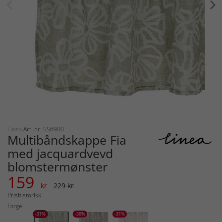
Linea
Art. nr: 556900
Multibåndskappe Fia
med jacquardvevd
blomstermønster
159
kr
229 kr
Prishistorikk
Farge
-31%
-30%
-31%