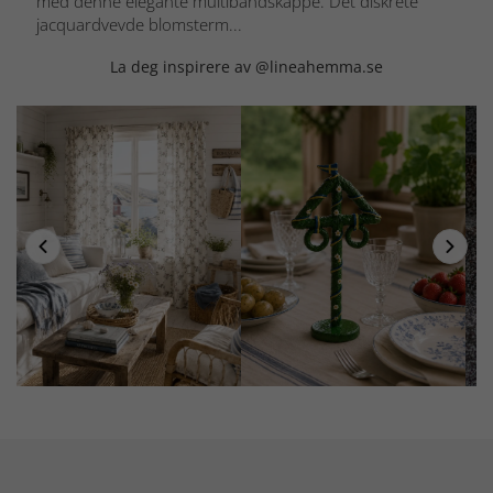
med denne elegante multibåndskappe. Det diskrete
jacquardvevde blomsterm...
La deg inspirere av @lineahemma.se