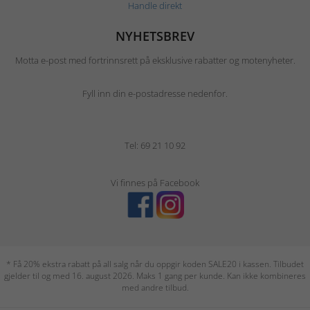
Handle direkt
NYHETSBREV
Motta e-post med fortrinnsrett på eksklusive rabatter og motenyheter.
Fyll inn din e-postadresse nedenfor.
Tel: 69 21 10 92
Vi finnes på Facebook
* Få 20% ekstra rabatt på all salg når du oppgir koden SALE20 i kassen. Tilbudet
gjelder til og med 16. august 2026. Maks 1 gang per kunde. Kan ikke kombineres
med andre tilbud.