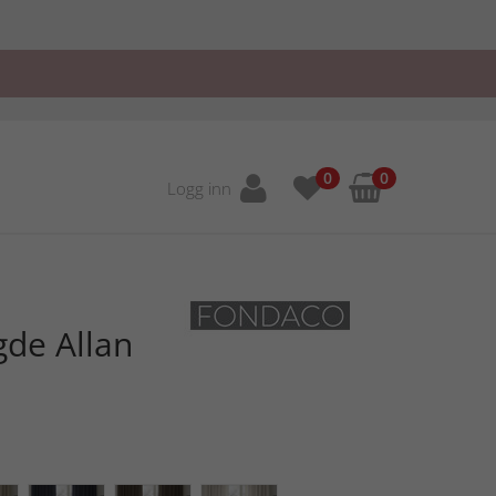
0
0
Logg inn
gde Allan