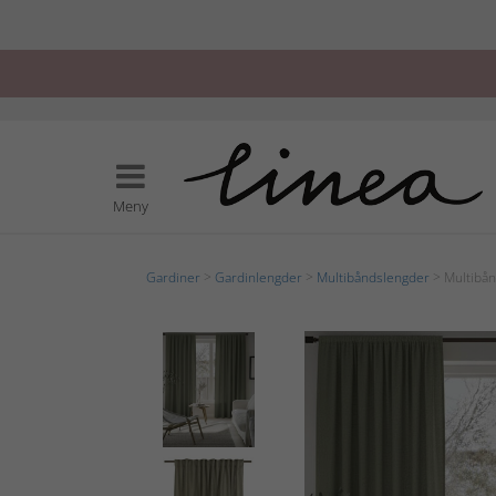
Meny
Gardiner
>
Gardinlengder
>
Multibåndslengder
> Multibån