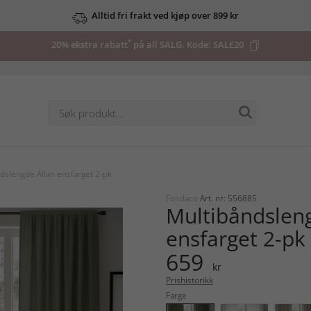
Alltid fri frakt ved kjøp over 899 kr
*
20% ekstra rabatt
på all SALG. Kode:
SALE20
dslengde Allan ensfarget 2-pk
Fondaco
Art. nr: 556885
Multibåndslen
ensfarget 2-pk
659
kr
Prishistorikk
Farge