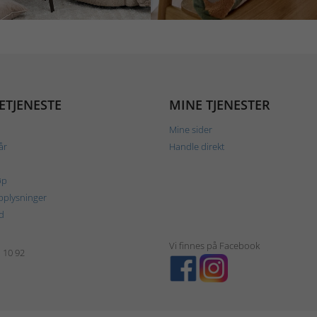
ETJENESTE
MINE TJENESTER
Mine sider
år
Handle direkt
øp
plysninger
d
Vi finnes på Facebook
1 10 92