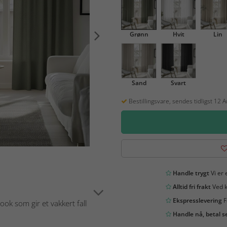
Grønn
Hvit
Lin
Sand
Svart
Bestillingsvare, sendes tidligst 12 
Handle trygt
Vi er 
Alltid fri frakt
Ved k
Ekspresslevering
F
look som gir et vakkert fall
Handle nå, betal s