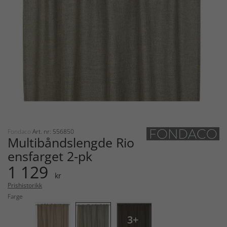
Fondaco
Art. nr: 556850
Multibåndslengde Rio
ensfarget 2-pk
1 129
kr
Prishistorikk
Farge
3+