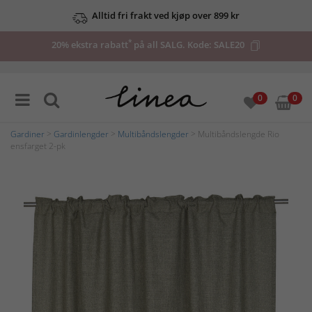
Alltid fri frakt ved kjøp over 899 kr
*
20% ekstra rabatt
på all SALG. Kode:
SALE20
0
0
Gardiner
>
Gardinlengder
>
Multibåndslengder
> Multibåndslengde Rio
ensfarget 2-pk