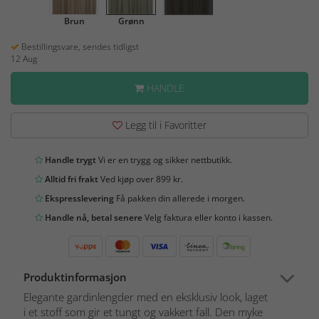
Brun
Grønn
Bestillingsvare, sendes tidligst
12 Aug
HANDLE
Legg til i Favoritter
Handle trygt
Vi er en trygg og sikker nettbutikk.
Alltid fri frakt
Ved kjøp over 899 kr.
Ekspresslevering
Få pakken din allerede i morgen.
Handle nå, betal senere
Velg faktura eller konto i kassen.
Produktinformasjon
Elegante gardinlengder med en eksklusiv look, laget
i et stoff som gir et tungt og vakkert fall. Den myke