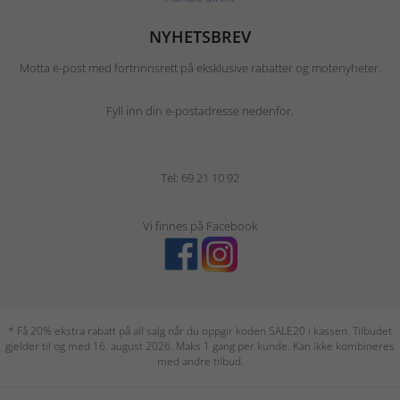
NYHETSBREV
Motta e-post med fortrinnsrett på eksklusive rabatter og motenyheter.
Fyll inn din e-postadresse nedenfor.
Tel: 69 21 10 92
Vi finnes på Facebook
* Få 20% ekstra rabatt på all salg når du oppgir koden SALE20 i kassen. Tilbudet
gjelder til og med 16. august 2026. Maks 1 gang per kunde. Kan ikke kombineres
med andre tilbud.