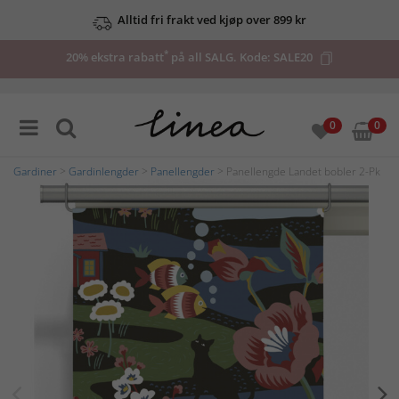
Alltid fri frakt ved kjøp over 899 kr
*
20% ekstra rabatt
på all SALG. Kode:
SALE20
0
0
Gardiner
>
Gardinlengder
>
Panellengder
> Panellengde Landet bobler 2-Pk