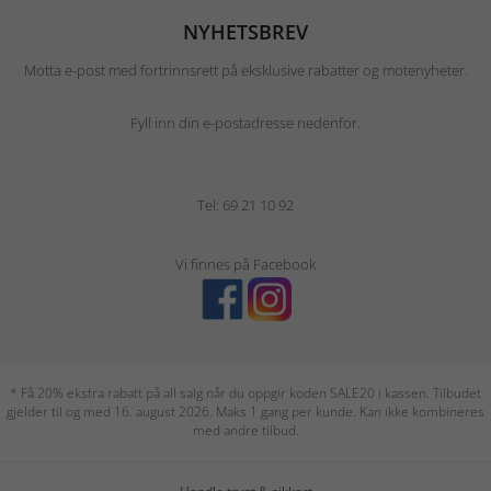
NYHETSBREV
Motta e-post med fortrinnsrett på eksklusive rabatter og motenyheter.
Fyll inn din e-postadresse nedenfor.
Tel: 69 21 10 92
Vi finnes på Facebook
* Få 20% ekstra rabatt på all salg når du oppgir koden SALE20 i kassen. Tilbudet
gjelder til og med 16. august 2026. Maks 1 gang per kunde. Kan ikke kombineres
med andre tilbud.