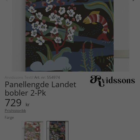
Arvidssons Textil
Art. nr: 554974
Panellengde Landet
bobler 2-Pk
729
kr
Prishistorikk
Farge