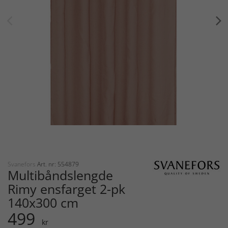
Svanefors
Art. nr: 554879
Multibåndslengde
Rimy ensfarget 2-pk
140x300 cm
499
kr