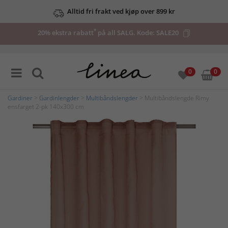
Alltid fri frakt ved kjøp over 899 kr
*
20% ekstra rabatt
på all SALG. Kode:
SALE20
0
0
Gardiner
>
Gardinlengder
>
Multibåndslengder
> Multibåndslengde Rimy
ensfarget 2-pk 140x300 cm