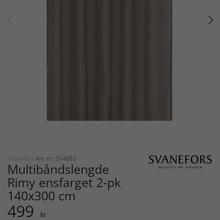
Svanefors
Art. nr: 554883
Multibåndslengde
Rimy ensfarget 2-pk
140x300 cm
499
kr