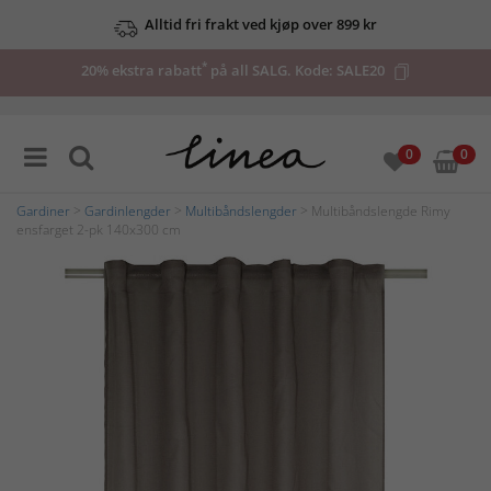
Alltid fri frakt ved kjøp over 899 kr
*
20% ekstra rabatt
på all SALG. Kode:
SALE20
0
0
Gardiner
>
Gardinlengder
>
Multibåndslengder
> Multibåndslengde Rimy
ensfarget 2-pk 140x300 cm