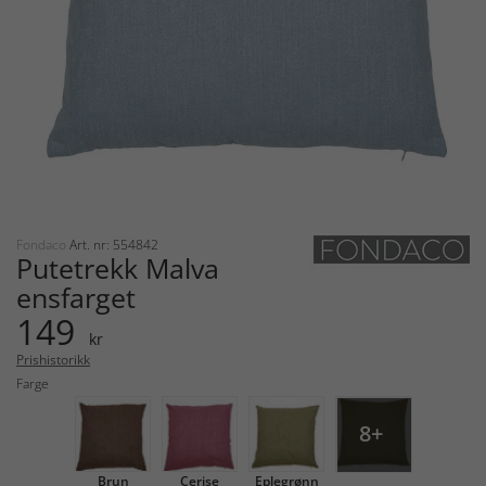
Fondaco
Art. nr: 554842
Putetrekk Malva
ensfarget
149
kr
Prishistorikk
Farge
8+
Brun
Cerise
Eplegrønn