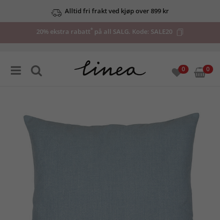
Alltid fri frakt ved kjøp over 899 kr
*
20% ekstra rabatt
på all SALG. Kode:
SALE20
0
0