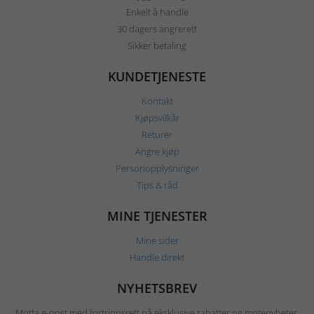
Enkelt å handle
30 dagers angrerett
Sikker betaling
KUNDETJENESTE
Kontakt
Kjøpsvilkår
Returer
Angre kjøp
Personopplysninger
Tips & råd
MINE TJENESTER
Mine sider
Handle direkt
NYHETSBREV
Motta e-post med fortrinnsrett på eksklusive rabatter og motenyheter.