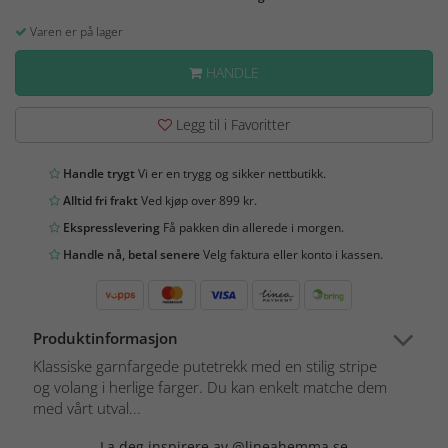
Varen er på lager
HANDLE
Legg til i Favoritter
Handle trygt
Vi er en trygg og sikker nettbutikk.
Alltid fri frakt
Ved kjøp over 899 kr.
Ekspresslevering
Få pakken din allerede i morgen.
Handle nå, betal senere
Velg faktura eller konto i kassen.
Produktinformasjon
Klassiske garnfargede putetrekk med en stilig stripe
og volang i herlige farger. Du kan enkelt matche dem
med vårt utval...
La deg inspirere av @lineahemma.se