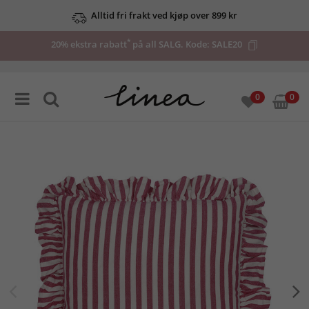
Alltid fri frakt ved kjøp over 899 kr
*
20% ekstra rabatt
på all SALG. Kode:
SALE20
0
0