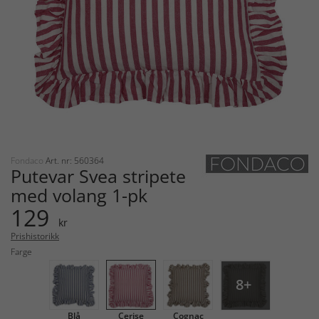
Fondaco
Art. nr: 560364
Putevar Svea stripete
med volang 1-pk
129
kr
Prishistorikk
Farge
8+
Blå
Cerise
Cognac