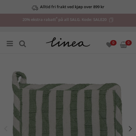
Alltid fri frakt ved kjøp over 899 kr
*
20% ekstra rabatt
på all SALG. Kode:
SALE20
0
0