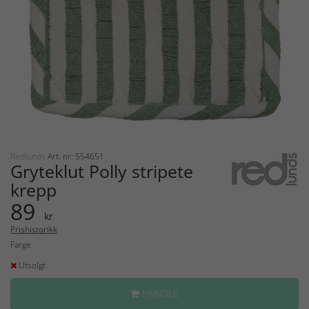
Redlunds
Art. nr: 554651
Gryteklut Polly stripete
krepp
89
kr
Prishistorikk
Farge
Utsolgt
HANDLE