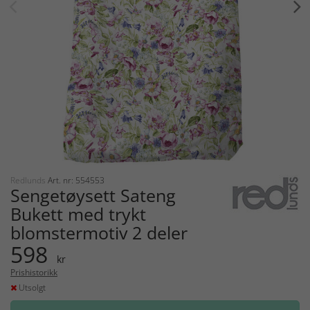
Redlunds
Art. nr: 554553
Sengetøysett Sateng
Bukett med trykt
blomstermotiv 2 deler
598
kr
Prishistorikk
Utsolgt