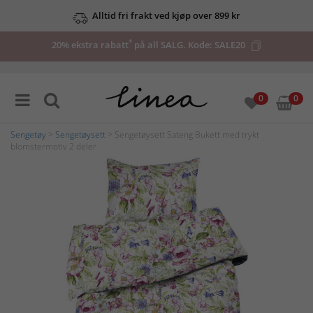
Alltid fri frakt ved kjøp over 899 kr
*
20% ekstra rabatt
på all SALG. Kode:
SALE20
0
0
Sengetøy
>
Sengetøysett
> Sengetøysett Sateng Bukett med trykt
blomstermotiv 2 deler