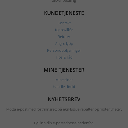
Sikker betaling
KUNDETJENESTE
Kontakt
Kjøpsvilkår
Returer
Angre kjøp
Personopplysninger
Tips & råd
MINE TJENESTER
Mine sider
Handle direkt
NYHETSBREV
Motta e-post med fortrinnsrett på eksklusive rabatter og motenyheter.
Fyll inn din e-postadresse nedenfor.