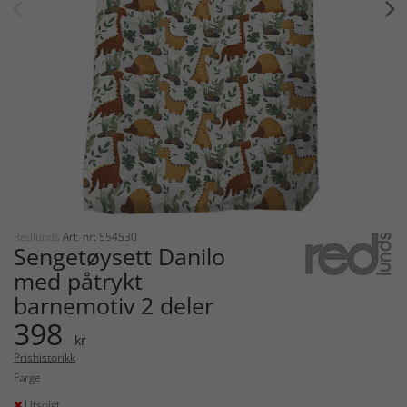
Redlunds
Art. nr: 554530
Sengetøysett Danilo
med påtrykt
barnemotiv 2 deler
398
kr
Prishistorikk
Farge
Utsolgt