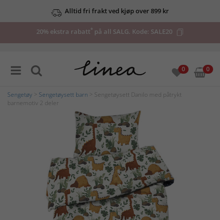
Alltid fri frakt ved kjøp over 899 kr
*
20% ekstra rabatt
på all SALG. Kode:
SALE20
0
0
Sengetøy
>
Sengetøysett barn
> Sengetøysett Danilo med påtrykt
barnemotiv 2 deler