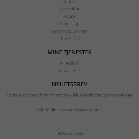
Kontakt
Kjøpsvilkår
Returer
Angre kjøp
Personopplysninger
Tips & råd
MINE TJENESTER
Mine sider
Handle direkt
NYHETSBREV
Motta e-post med fortrinnsrett på eksklusive rabatter og motenyheter.
Fyll inn din e-postadresse nedenfor.
Tel: 69 21 10 92