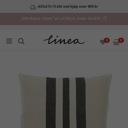
Alltid fri frakt ved kjøp over 899 kr
*
20% ekstra rabatt
på all SALG. Kode:
SALE20
0
0