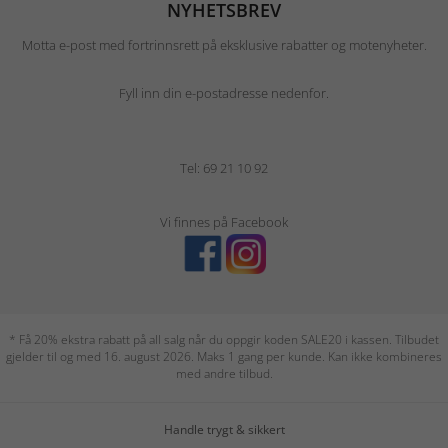
NYHETSBREV
Motta e-post med fortrinnsrett på eksklusive rabatter og motenyheter.
Fyll inn din e-postadresse nedenfor.
Tel: 69 21 10 92
Vi finnes på Facebook
* Få 20% ekstra rabatt på all salg når du oppgir koden SALE20 i kassen. Tilbudet
gjelder til og med 16. august 2026. Maks 1 gang per kunde. Kan ikke kombineres
med andre tilbud.
Handle trygt & sikkert