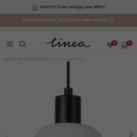
Alltid fri frakt ved kjøp over 899 kr
*
20% ekstra rabatt
på all SALG. Kode:
SALE20
0
0
Belysning
>
Vinduslamper
> Vinduslampe Conny