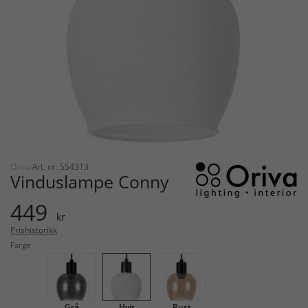
Oriva
Art. nr: 554313
Vinduslampe Conny
449
kr
Prishistorikk
Farge
Grå
Hvit
Rust