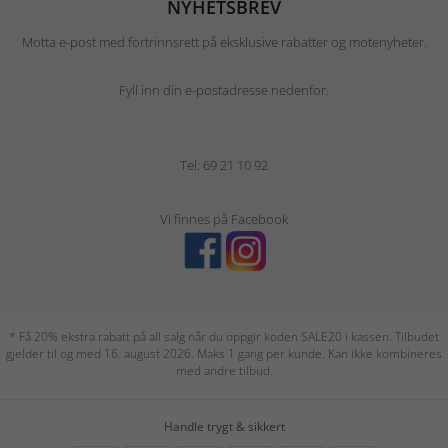
NYHETSBREV
Motta e-post med fortrinnsrett på eksklusive rabatter og motenyheter.
Fyll inn din e-postadresse nedenfor.
Tel: 69 21 10 92
Vi finnes på Facebook
* Få 20% ekstra rabatt på all salg når du oppgir koden SALE20 i kassen. Tilbudet
gjelder til og med 16. august 2026. Maks 1 gang per kunde. Kan ikke kombineres
med andre tilbud.
Handle trygt & sikkert