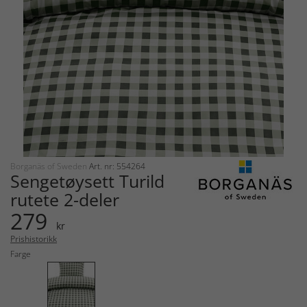
Borganäs of Sweden
Art. nr: 554264
Sengetøysett Turild
rutete 2-deler
279
kr
Prishistorikk
Farge