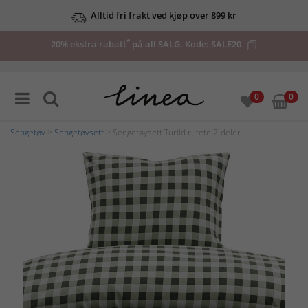
Alltid fri frakt ved kjøp over 899 kr
*
20% ekstra rabatt
på all SALG. Kode:
SALE20
0
0
Sengetøy
>
Sengetøysett
> Sengetøysett Turild rutete 2-deler