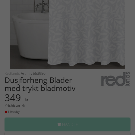
Redlunds
Art. nr: 553980
Dusjforheng Blader
med trykt bladmotiv
349
kr
Prishistorikk
Utsolgt
HANDLE