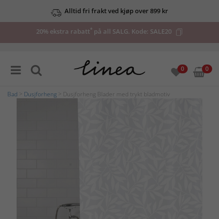
Alltid fri frakt ved kjøp over 899 kr
*
20% ekstra rabatt
på all SALG. Kode:
SALE20
0
0
Bad
>
Dusjforheng
> Dusjforheng Blader med trykt bladmotiv