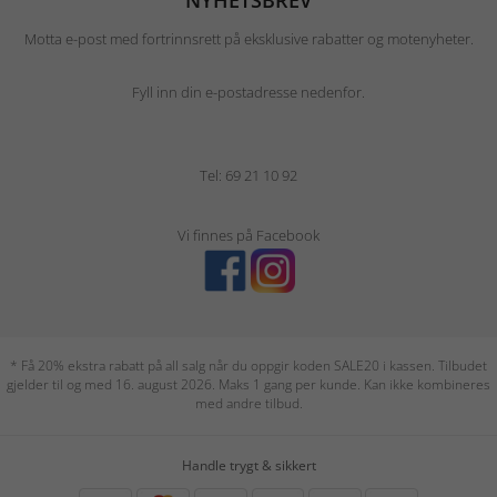
NYHETSBREV
Motta e-post med fortrinnsrett på eksklusive rabatter og motenyheter.
Fyll inn din e-postadresse nedenfor.
Tel: 69 21 10 92
Vi finnes på Facebook
* Få 20% ekstra rabatt på all salg når du oppgir koden SALE20 i kassen. Tilbudet
gjelder til og med 16. august 2026. Maks 1 gang per kunde. Kan ikke kombineres
med andre tilbud.
Handle trygt & sikkert