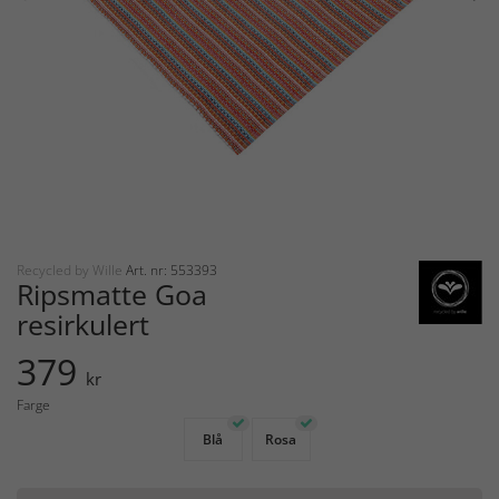
Recycled by Wille
Art. nr: 553393
Ripsmatte Goa
resirkulert
379
kr
Farge
Blå
Rosa