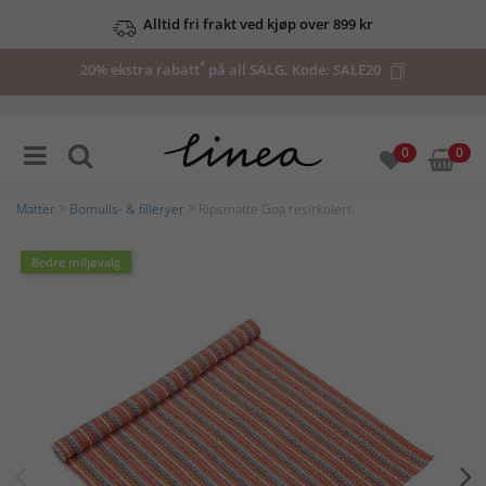
Alltid fri frakt ved kjøp over 899 kr
*
20% ekstra rabatt
på all SALG. Kode:
SALE20
0
0
Matter
>
Bomulls- & filleryer
> Ripsmatte Goa resirkulert
Bedre miljøvalg