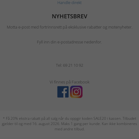
Handle direkt
NYHETSBREV
Motta e-post med fortrinnsrett på eksklusive rabatter og motenyheter.
Fyll inn din e-postadresse nedenfor.
Tel: 69 21 10 92
Vi finnes på Facebook
* Få 20% ekstra rabatt på all salg når du oppgir koden SALE20 i kassen. Tilbudet
gjelder til og med 16. august 2026. Maks 1 gang per kunde. Kan ikke kombineres
med andre tilbud.