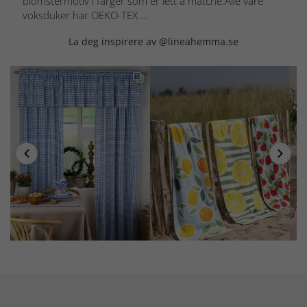
blomstermotiv i farger som er lett å matche.Alle våre
voksduker har OEKO-TEX ...
La deg inspirere av @lineahemma.se