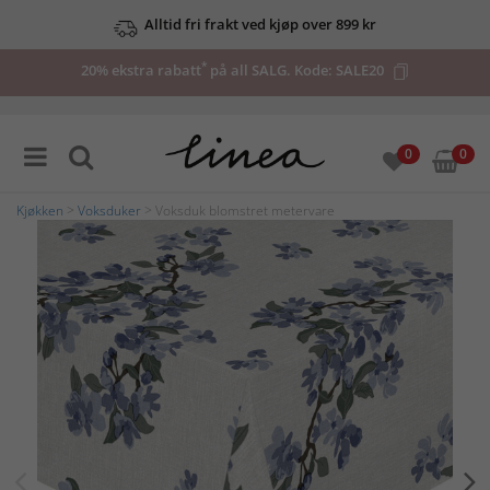
Alltid fri frakt ved kjøp over 899 kr
*
20% ekstra rabatt
på all SALG. Kode:
SALE20
0
0
Kjøkken
>
Voksduker
> Voksduk blomstret metervare