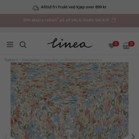
Alltid fri frakt ved kjøp over 899 kr
*
20% ekstra rabatt
på all SALG. Kode:
SALE20
0
0
Kjøkken
>
Voksduker
> Voksduk småblomstret metervare