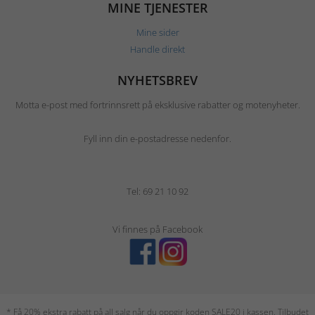
MINE TJENESTER
Mine sider
Handle direkt
NYHETSBREV
Motta e-post med fortrinnsrett på eksklusive rabatter og motenyheter.
Fyll inn din e-postadresse nedenfor.
Tel: 69 21 10 92
Vi finnes på Facebook
* Få 20% ekstra rabatt på all salg når du oppgir koden SALE20 i kassen. Tilbudet