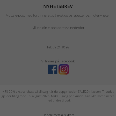
NYHETSBREV
Motta e-post med fortrinnsrett på eksklusive rabatter og motenyheter.
Fyll inn din e-postadresse nedenfor.
Tel: 69 21 10 92
Vi finnes på Facebook
* Få 20% ekstra rabatt på all salg når du oppgir koden SALE20 i kassen. Tilbudet
gjelder til og med 16. august 2026. Maks 1 gang per kunde. Kan ikke kombineres
med andre tilbud.
Handle trygt & sikkert