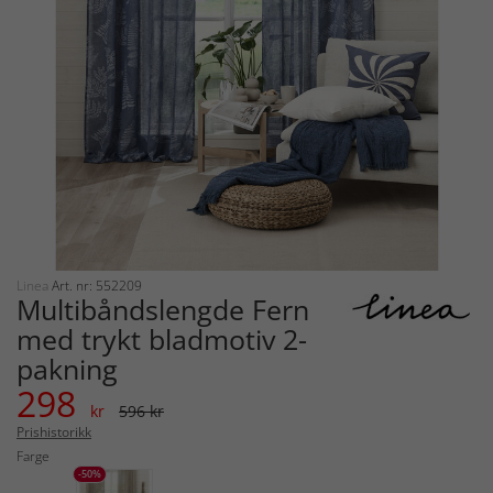
Linea
Art. nr: 552209
Multibåndslengde Fern
med trykt bladmotiv 2-
pakning
298
kr
596 kr
Prishistorikk
Farge
-50%