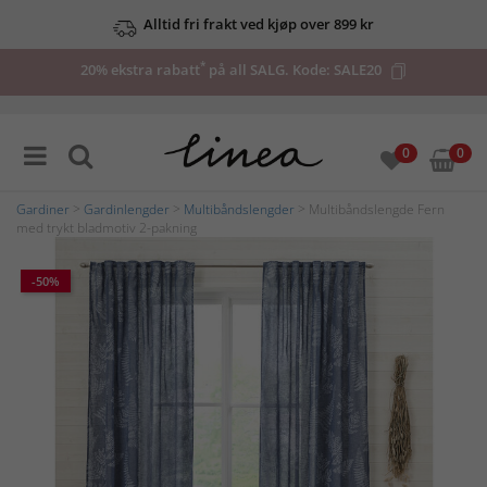
Alltid fri frakt ved kjøp over 899 kr
*
20% ekstra rabatt
på all SALG. Kode:
SALE20
0
0
Gardiner
>
Gardinlengder
>
Multibåndslengder
> Multibåndslengde Fern
med trykt bladmotiv 2-pakning
-50%