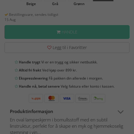
Beige
Grå
Grønn
Bestillingsvare, sendes tidligst
15 Aug
HANDLE
Legg til i Favoritter
Handle trygt
Vi er en trygg og sikker nettbutikk.
Alltid fri frakt
Ved kjøp over 899 kr.
Ekspresslevering
Få pakken din allerede i morgen.
Handle nå, betal senere
Velg faktura eller konto i kassen.
Produktinformasjon
En oval lampeskjerm i bomullsstoff med en subtil
linstruktur, perfekt for å skape en myk og hjemmekoselig
stemning i vin...