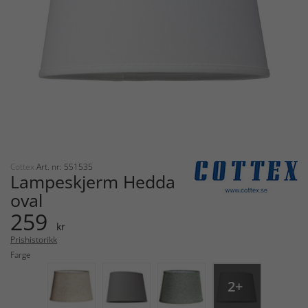
Cottex
Art. nr: 551535
Lampeskjerm Hedda
oval
259
kr
Prishistorikk
Farge
2+