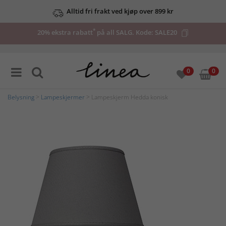
Alltid fri frakt ved kjøp over 899 kr
*
20% ekstra rabatt
på all SALG. Kode:
SALE20
0
0
Belysning
>
Lampeskjermer
> Lampeskjerm Hedda konisk