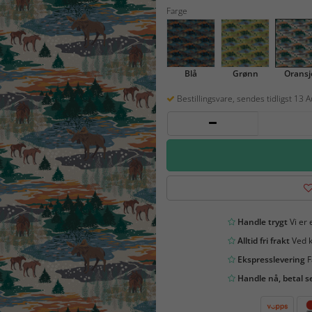
Farge
Blå
Grønn
Oransj
Bestillingsvare, sendes tidligst 13 
Handle trygt
Vi er 
Alltid fri frakt
Ved k
Ekspresslevering
F
Handle nå, betal s