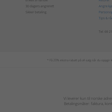
Enkelt å handle
Returer
30 dagers angrerett
Angre kj
Sikker betaling
Personop
Tips & rå
Tel: 69 2
* Få 20% ekstra rabatt på all salg når du oppgi
Vi leverer kun til norske adre
Betalingsmåter: faktura, kont