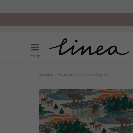
Meny
Gardiner
>
Metervare
> Metervare Elgrike