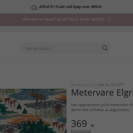
Alltid fri frakt ved kjøp over 899 kr
*
20% ekstra rabatt
på all SALG. Kode:
SALE20
Arvidssons Textil
Art. nr: 551477
Metervare Elgr
Vær oppmerksom på at metervarer klipp
derfor ikke omfattes av angreretten.
369
kr
Prishistorikk