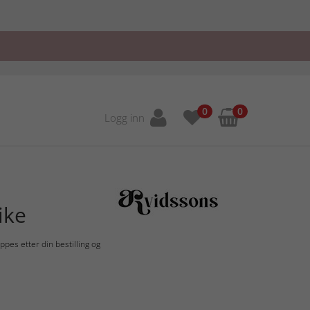
0
0
Logg inn
ike
es etter din bestilling og