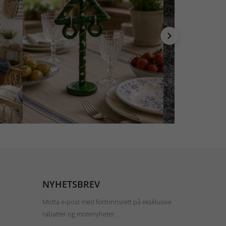
NYHETSBREV
Motta e-post med fortrinnsrett på eksklusive
rabatter og motenyheter.