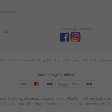
øp
plysninger
d
Vi finnes på Facebook
1 10 92
r koden SALE20 i kassen. Tilbudet gjelder til og med 16. august 2026. Maks 1 gang 
Handle trygt & sikkert
sser. Frakt- og ekspedisjonsgebyr 69 kr. Alltid fri frakt ved kjøp ov
o, betalingskort eller Vipps. Leveringsmåter: normallevering, ekspre