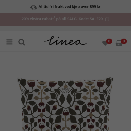
Alltid fri frakt ved kjøp over 899 kr
*
20% ekstra rabatt
på all SALG. Kode:
SALE20
0
0