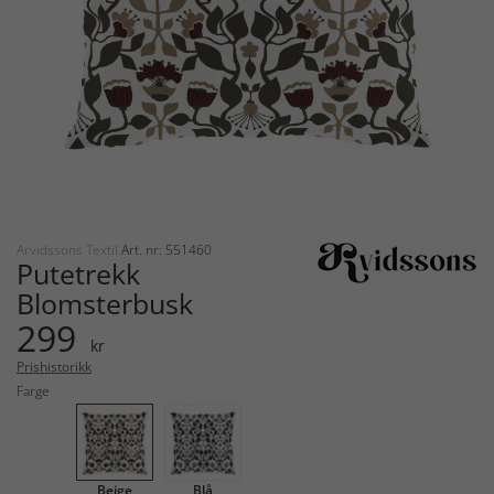
Arvidssons Textil
Art. nr: 551460
Putetrekk
Blomsterbusk
299
kr
Prishistorikk
Farge
Beige
Blå