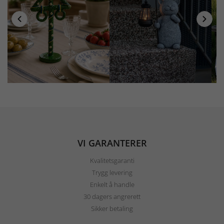
VI GARANTERER
Kvalitetsgaranti
Trygg levering
Enkelt å handle
30 dagers angrerett
Sikker betaling