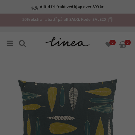
Alltid fri frakt ved kjøp over 899 kr
*
20% ekstra rabatt
på all SALG. Kode:
SALE20
0
0