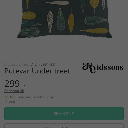
Arvidssons Textil
Art. nr: 551433
Putevar Under treet
299
kr
Prishistorikk
Bestillingsvare, sendes tidligst
12 Aug
HANDLE