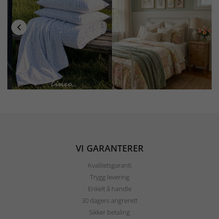
VI GARANTERER
Kvalitetsgaranti
Trygg levering
Enkelt å handle
30 dagers angrerett
Sikker betaling