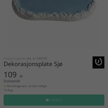
Nääsgränsgården
Art. nr: 550729
Dekorasjonsplate Sjø
109
kr
Prishistorikk
Bestillingsvare, sendes tidligst
14 Aug
HANDLE