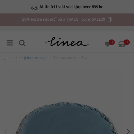
Alltid fri frakt ved kjøp over 899 kr
*
20% ekstra rabatt
på all SALG. Kode:
SALE20
0
0
Julebutikk
>
Juledekorasjon
> Dekorasjonsplate Sjø