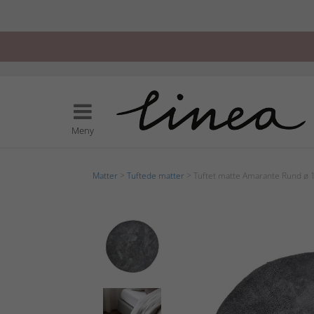
Meny
Matter
>
Tuftede matter
> Tuftet matte Amarante Rund ø