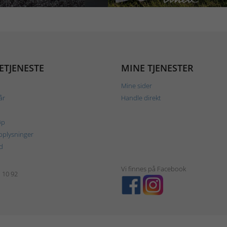
ETJENESTE
MINE TJENESTER
Mine sider
år
Handle direkt
øp
plysninger
d
Vi finnes på Facebook
1 10 92