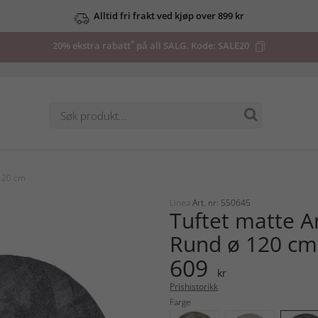
Alltid fri frakt ved kjøp over 899 kr
*
20% ekstra rabatt
på all SALG. Kode:
SALE20
 120 cm
Linea
Art. nr: 550645
Tuftet matte 
Rund ø 120 cm
609
kr
Prishistorikk
Farge