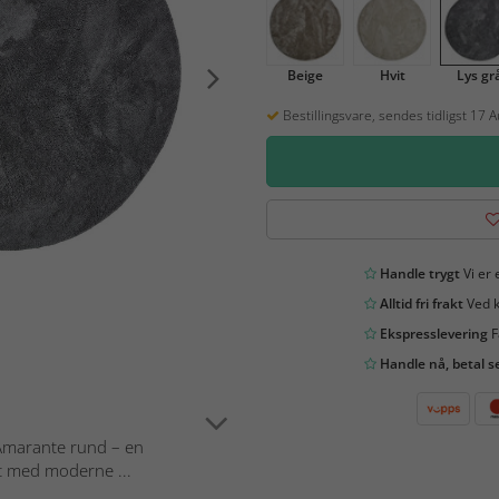
Beige
Hvit
Lys gr
Bestillingsvare, sendes tidligst 17 
Handle trygt
Vi er 
Alltid fri frakt
Ved k
Ekspresslevering
F
Handle nå, betal s
 Amarante rund – en
rt med moderne ...