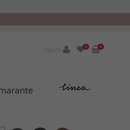
0
0
Logg inn
Amarante