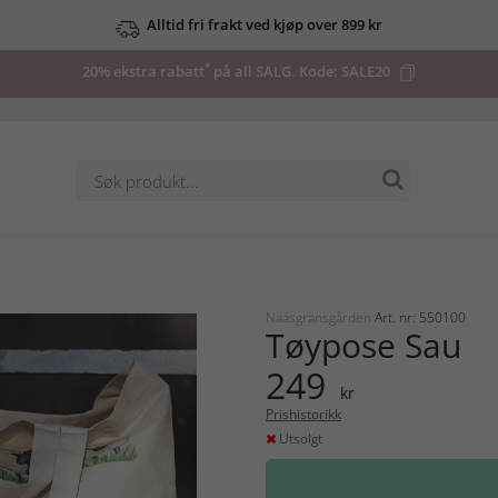
Alltid fri frakt ved kjøp over 899 kr
*
20% ekstra rabatt
på all SALG. Kode:
SALE20
Nääsgränsgården
Art. nr: 550100
Tøypose Sau
249
kr
Prishistorikk
Utsolgt