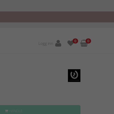
0
0
Logg inn
HANDLE