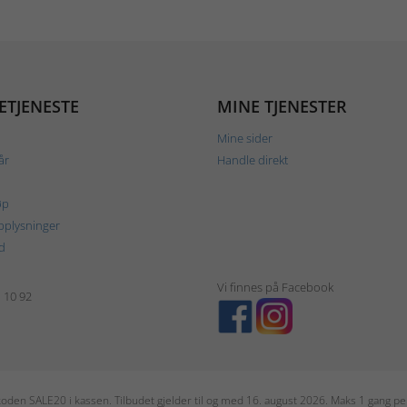
ETJENESTE
MINE TJENESTER
Mine sider
år
Handle direkt
øp
plysninger
d
Vi finnes på Facebook
1 10 92
r koden SALE20 i kassen. Tilbudet gjelder til og med 16. august 2026. Maks 1 gang 