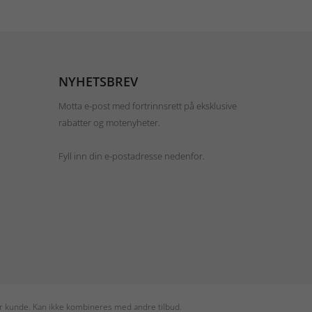
NYHETSBREV
Motta e-post med fortrinnsrett på eksklusive
rabatter og motenyheter.
Fyll inn din e-postadresse nedenfor.
per kunde. Kan ikke kombineres med andre tilbud.