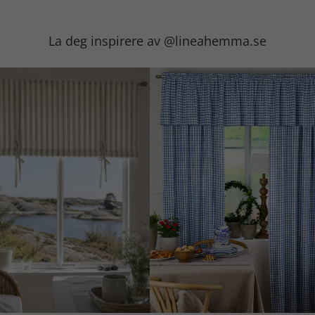
La deg inspirere av @lineahemma.se