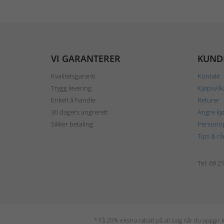
VI GARANTERER
KUND
Kvalitetsgaranti
Kontakt
Trygg levering
Kjøpsvilk
Enkelt å handle
Returer
30 dagers angrerett
Angre kj
Sikker betaling
Personop
Tips & rå
Tel: 69 2
* Få 20% ekstra rabatt på all salg når du oppgi