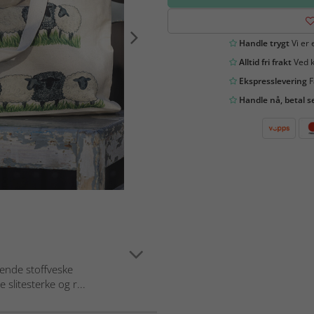
Handle trygt
Vi er 
Alltid fri frakt
Ved k
Ekspresslevering
F
Handle nå, betal s
rende stoffveske
slitesterke og r...