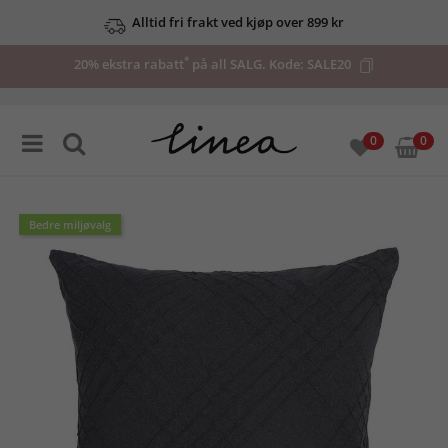
Alltid fri frakt ved kjøp over 899 kr
*
20% ekstra rabatt
på all SALG. Kode:
SALE20
0
0
Bedre miljøvalg