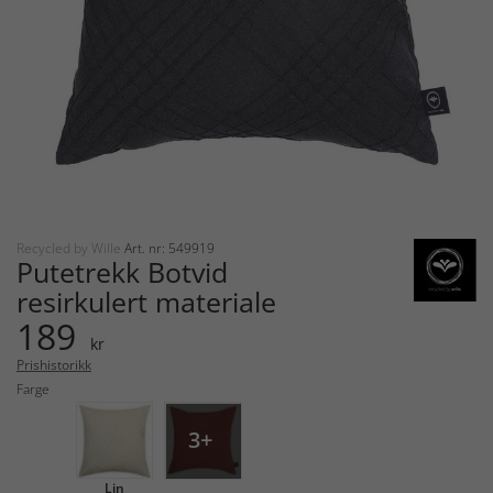
Recycled by Wille
Art. nr: 549919
Putetrekk Botvid
resirkulert materiale
189
kr
Prishistorikk
Farge
3+
Lin