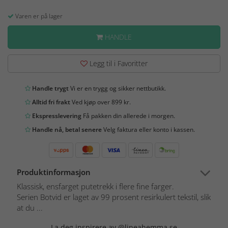
Varen er på lager
HANDLE
Legg til i Favoritter
Handle trygt
Vi er en trygg og sikker nettbutikk.
Alltid fri frakt
Ved kjøp over 899 kr.
Ekspresslevering
Få pakken din allerede i morgen.
Handle nå, betal senere
Velg faktura eller konto i kassen.
Produktinformasjon
Klassisk, ensfarget putetrekk i flere fine farger.
Serien Botvid er laget av 99 prosent resirkulert tekstil, slik
at du ...
La deg inspirere av @lineahemma.se