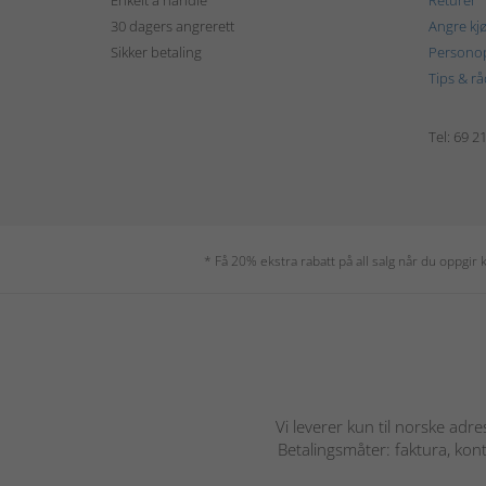
Enkelt å handle
Returer
30 dagers angrerett
Angre kj
Sikker betaling
Personop
Tips & rå
Tel: 69 2
* Få 20% ekstra rabatt på all salg når du oppgi
Vi leverer kun til norske adre
Betalingsmåter: faktura, kont