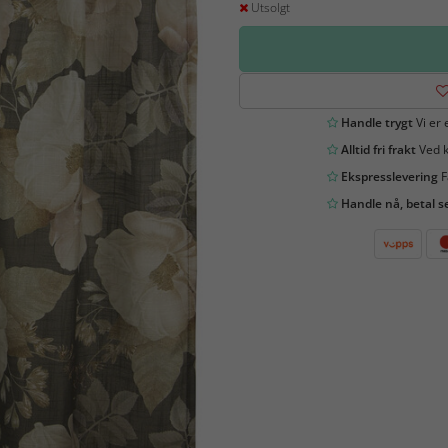
Utsolgt
Handle trygt
Vi er 
Alltid fri frakt
Ved k
Ekspresslevering
F
Handle nå, betal s