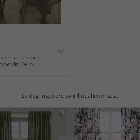
ermønster i dempede
mmet ditt. De m...
La deg inspirere av @lineahemma.se