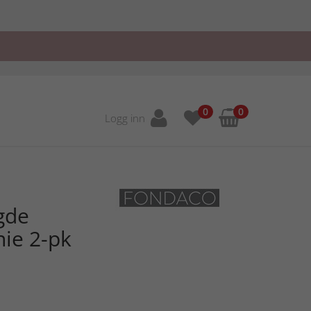
0
0
Logg inn
gde
ie 2-pk