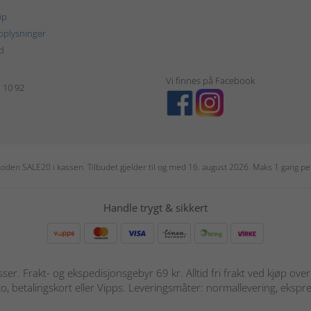
øp
plysninger
d
Vi finnes på Facebook
1 10 92
r koden SALE20 i kassen. Tilbudet gjelder til og med 16. august 2026. Maks 1 gang 
Handle trygt & sikkert
sser. Frakt- og ekspedisjonsgebyr 69 kr. Alltid fri frakt ved kjøp ov
o, betalingskort eller Vipps. Leveringsmåter: normallevering, ekspre