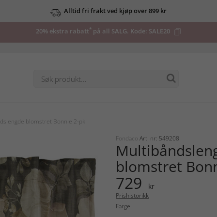
Alltid fri frakt ved kjøp over 899 kr
*
20% ekstra rabatt
på all SALG. Kode:
SALE20
dslengde blomstret Bonnie 2-pk
Fondaco
Art. nr: 549208
Multibåndslen
blomstret Bonn
729
kr
Prishistorikk
Farge