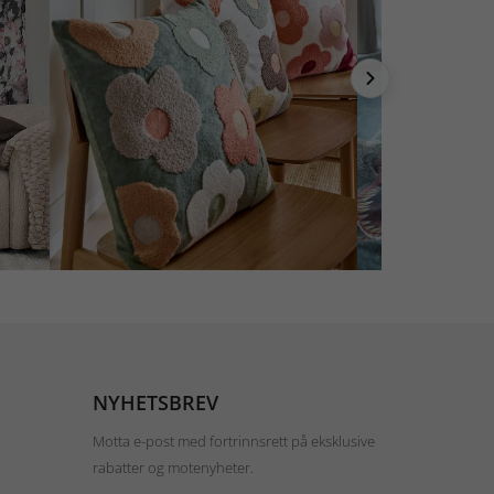
NYHETSBREV
Motta e-post med fortrinnsrett på eksklusive
rabatter og motenyheter.