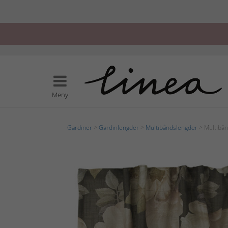
Meny
Gardiner
>
Gardinlengder
>
Multibåndslengder
> Multibån