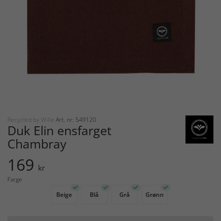
Recycled by Wille
Art. nr: 549120
Duk Elin ensfarget
Chambray
169
kr
Farge
Beige
Blå
Grå
Grønn