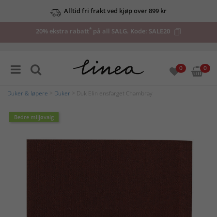
Alltid fri frakt ved kjøp over 899 kr
*
20% ekstra rabatt
på all SALG. Kode:
SALE20
0
0
Duker & løpere
>
Duker
> Duk Elin ensfarget Chambray
Bedre miljøvalg