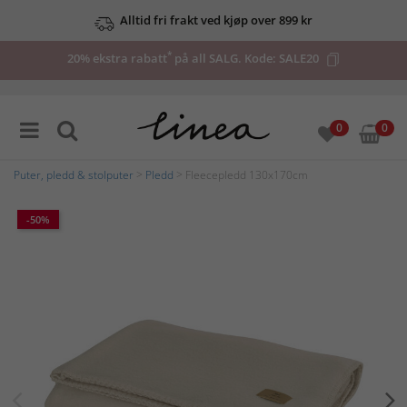
Alltid fri frakt ved kjøp over 899 kr
*
20% ekstra rabatt
på all SALG. Kode:
SALE20
0
0
Puter, pledd & stolputer
>
Pledd
> Fleecepledd 130x170cm
-50%