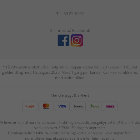
Tel: 69 21 10 92
Vi finnes på Facebook
* Få 20% ekstra rabatt på all salg når du oppgir koden SALE20 i kassen. Tilbudet
gjelder til og med 16. august 2026. Maks 1 gang per kunde. Kan ikke kombineres
med andre tilbud.
Handle trygt & sikkert
Vi leverer kun til norske adresser. Frakt- og ekspedisjonsgebyr 69 kr. Alltid fri frakt
ved kjøp over 899 kr. 30 dagers angrerett.
Betalingsmåter: faktura, konto, betalingskort eller Vipps. Leveringsmåter:
normallevering, ekspresslevering eller hjemlevering.