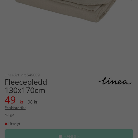
Linea
Art. nr: 549009
Fleecepledd
130x170cm
49
kr
98 kr
Prishistorikk
Farge
Utsolgt
HANDLE