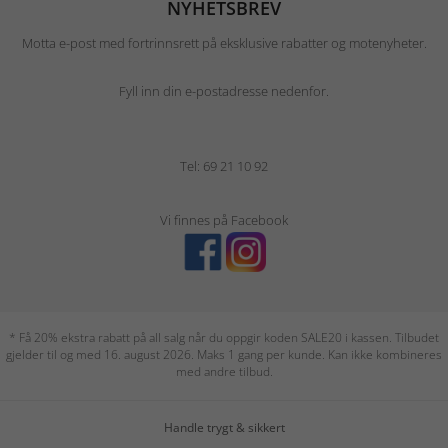
NYHETSBREV
Motta e-post med fortrinnsrett på eksklusive rabatter og motenyheter.
Fyll inn din e-postadresse nedenfor.
Tel: 69 21 10 92
Vi finnes på Facebook
* Få 20% ekstra rabatt på all salg når du oppgir koden SALE20 i kassen. Tilbudet
gjelder til og med 16. august 2026. Maks 1 gang per kunde. Kan ikke kombineres
med andre tilbud.
Handle trygt & sikkert