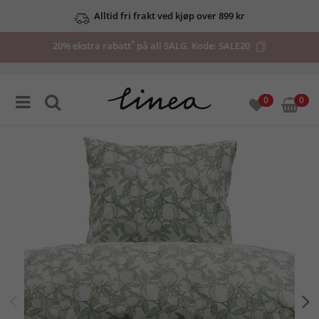
Alltid fri frakt ved kjøp over 899 kr
*
20% ekstra rabatt
på all SALG. Kode:
SALE20
0
0