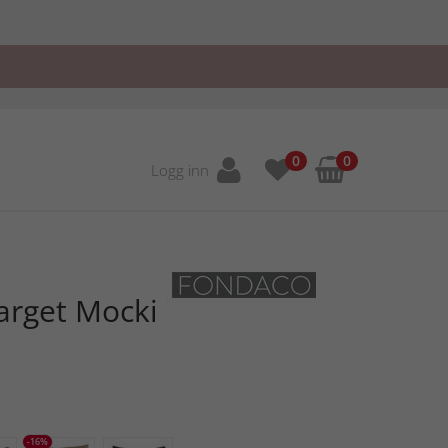
0
0
Logg inn
arget Mocki
-16%