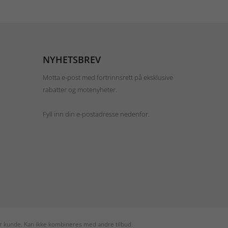
NYHETSBREV
Motta e-post med fortrinnsrett på eksklusive
rabatter og motenyheter.
Fyll inn din e-postadresse nedenfor.
per kunde. Kan ikke kombineres med andre tilbud.