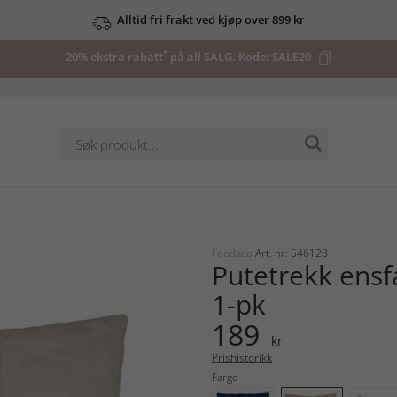
Alltid fri frakt ved kjøp over 899 kr
*
20% ekstra rabatt
på all SALG. Kode:
SALE20
Fondaco
Art. nr: 546128
Putetrekk ensf
1-pk
189
kr
Prishistorikk
Farge