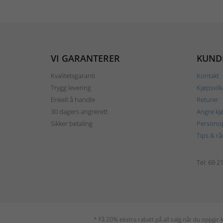
VI GARANTERER
KUND
Kvalitetsgaranti
Kontakt
Trygg levering
Kjøpsvilk
Enkelt å handle
Returer
30 dagers angrerett
Angre kj
Sikker betaling
Personop
Tips & rå
Tel: 69 2
* Få 20% ekstra rabatt på all salg når du oppgi