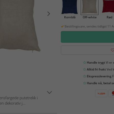
Kornblå
Off-white
Rød
Bestillingsvare, sendes tidligst 11 
Handle trygt
Vi er 
Alltid fri frakt
Ved k
Ekspresslevering
F
Handle nå, betal s
nsfargede putetrekk i
 dekorativ j...