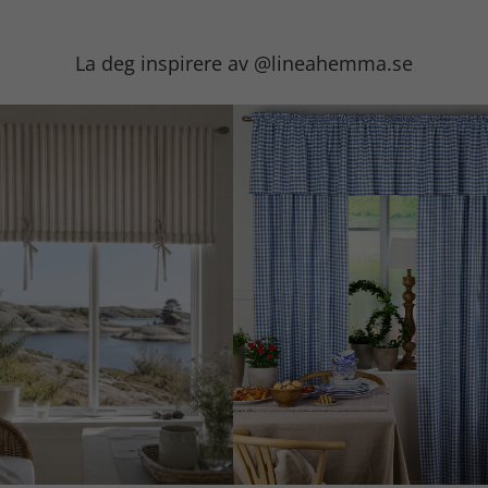
La deg inspirere av @lineahemma.se