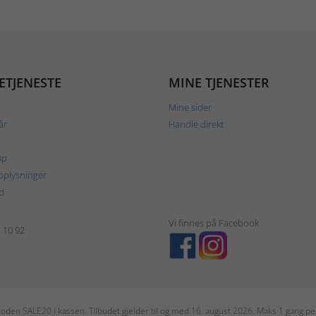
ETJENESTE
MINE TJENESTER
Mine sider
år
Handle direkt
øp
plysninger
d
Vi finnes på Facebook
1 10 92
r koden SALE20 i kassen. Tilbudet gjelder til og med 16. august 2026. Maks 1 gang 