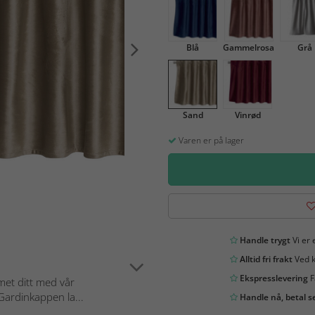
Blå
Gammelrosa
Grå
Sand
Vinrød
Varen er på lager
Handle trygt
Vi er 
Alltid fri frakt
Ved k
Ekspresslevering
F
met ditt med vår
Gardinkappen la...
Handle nå, betal s