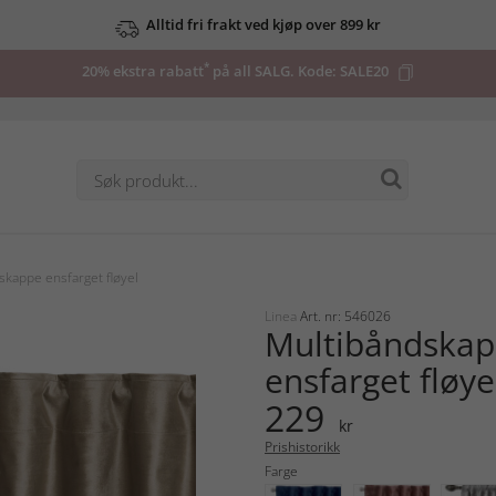
Alltid fri frakt ved kjøp over 899 kr
*
20% ekstra rabatt
på all SALG. Kode:
SALE20
skappe ensfarget fløyel
Linea
Art. nr: 546026
Multibåndska
ensfarget fløye
229
kr
Prishistorikk
Farge