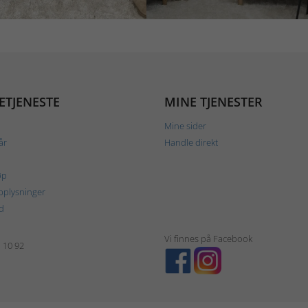
ETJENESTE
MINE TJENESTER
Mine sider
år
Handle direkt
øp
plysninger
d
Vi finnes på Facebook
1 10 92