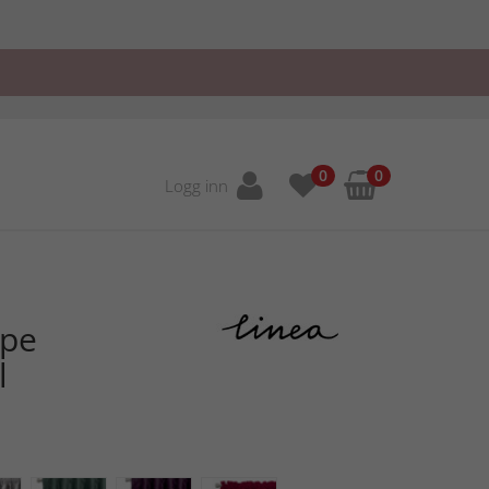
0
0
Logg inn
ppe
l