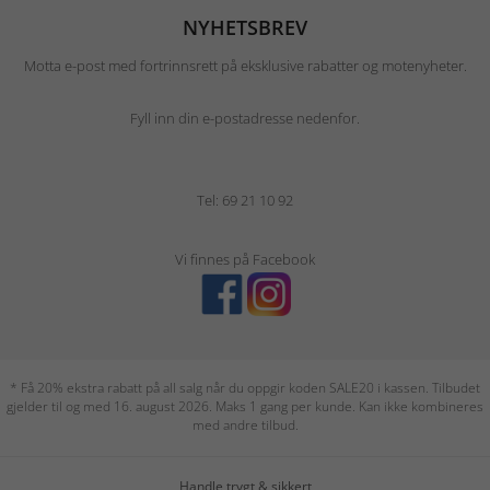
NYHETSBREV
Motta e-post med fortrinnsrett på eksklusive rabatter og motenyheter.
Fyll inn din e-postadresse nedenfor.
Tel: 69 21 10 92
Vi finnes på Facebook
* Få 20% ekstra rabatt på all salg når du oppgir koden SALE20 i kassen. Tilbudet
gjelder til og med 16. august 2026. Maks 1 gang per kunde. Kan ikke kombineres
med andre tilbud.
Handle trygt & sikkert