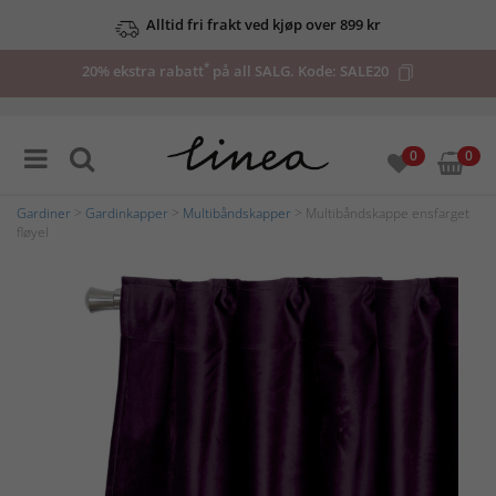
Alltid fri frakt ved kjøp over 899 kr
*
20% ekstra rabatt
på all SALG. Kode:
SALE20
0
0
Gardiner
>
Gardinkapper
>
Multibåndskapper
> Multibåndskappe ensfarget
fløyel