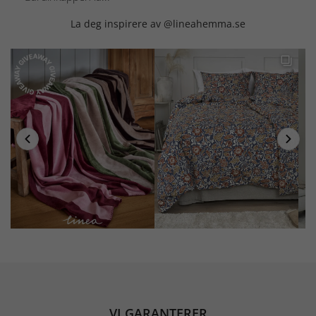
La deg inspirere av @lineahemma.se
VI GARANTERER