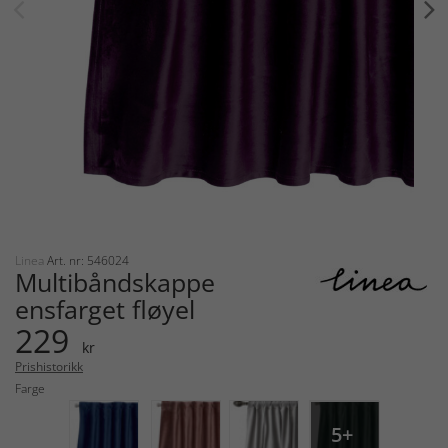
Linea
Art. nr: 546024
Multibåndskappe
ensfarget fløyel
229
kr
Prishistorikk
Farge
5+