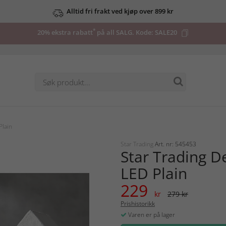
Alltid fri frakt ved kjøp over 899 kr
*
20% ekstra rabatt
på all SALG. Kode:
SALE20
Plain
Star Trading
Art. nr: 545453
Star Trading D
LED Plain
229
kr
279 kr
Prishistorikk
Varen er på lager