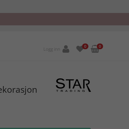
0
0
Logg inn
ekorasjon