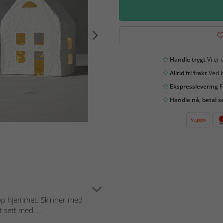
Handle trygt
Vi er 
Alltid fri frakt
Ved k
Ekspresslevering
F
Handle nå, betal s
pp hjemmet. Skinner med
 sett med ...