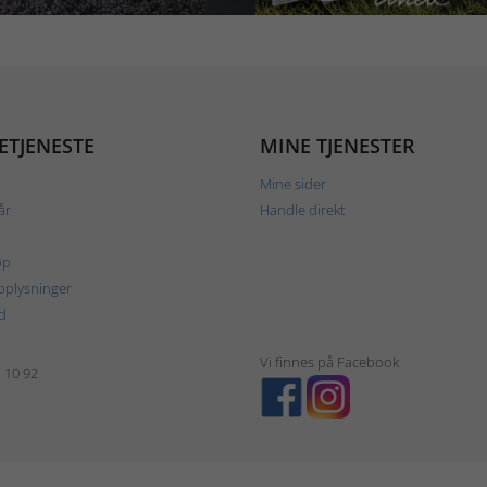
ETJENESTE
MINE TJENESTER
Mine sider
år
Handle direkt
øp
plysninger
d
Vi finnes på Facebook
1 10 92