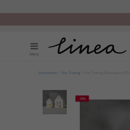
Meny
Varemerker
>
Star Trading
> Star Trading Dekorasjon LED 
-18%