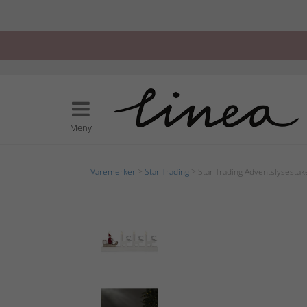
Meny
Varemerker
>
Star Trading
> Star Trading Adventslysestak