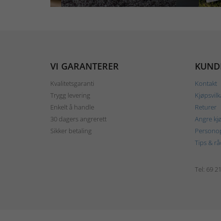
VI GARANTERER
KUND
Kvalitetsgaranti
Kontakt
Trygg levering
Kjøpsvilk
Enkelt å handle
Returer
30 dagers angrerett
Angre kj
Sikker betaling
Personop
Tips & rå
Tel: 69 2