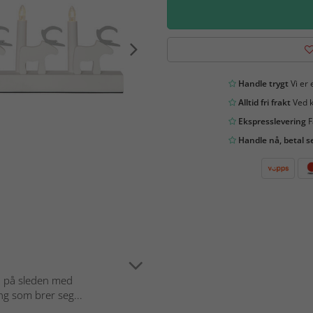
Handle trygt
Vi er 
Alltid fri frakt
Ved k
Ekspresslevering
F
Handle nå, betal s
en på sleden med
ng som brer seg...