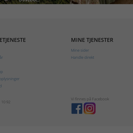
ETJENESTE
MINE TJENESTER
Mine sider
år
Handle direkt
øp
plysninger
d
Vi finnes på Facebook
1 10 92