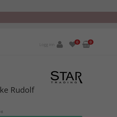
0
0
Logg inn
ke Rudolf
Aug