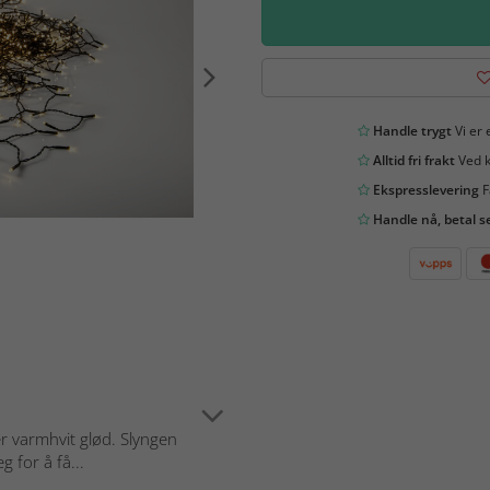
Handle trygt
Vi er 
Alltid fri frakt
Ved k
Ekspresslevering
F
Handle nå, betal s
r varmhvit glød. Slyngen
 for å få...