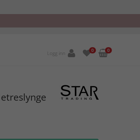
0
0
Logg inn
letreslynge