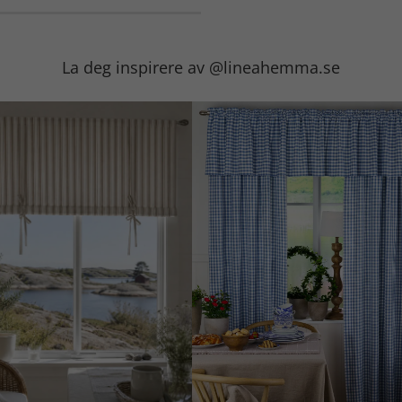
La deg inspirere av @lineahemma.se