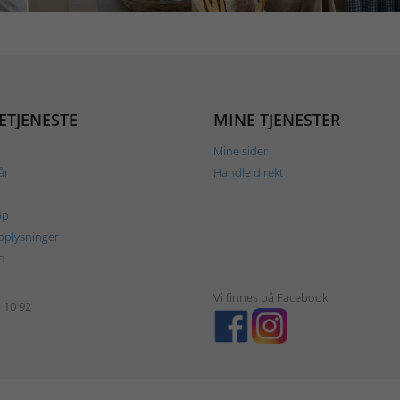
ETJENESTE
MINE TJENESTER
Mine sider
år
Handle direkt
øp
plysninger
d
Vi finnes på Facebook
1 10 92