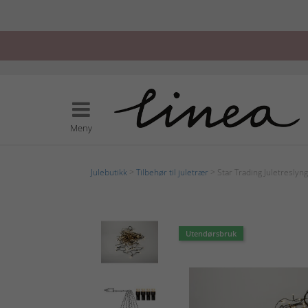
Meny
Julebutikk
>
Tilbehør til juletrær
> Star Trading Juletresly
Utendørsbruk