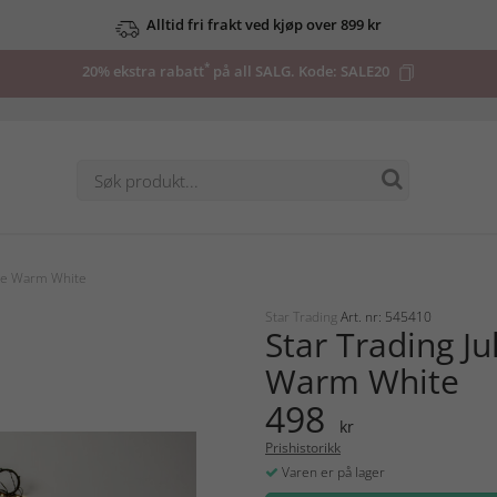
Alltid fri frakt ved kjøp over 899 kr
*
20% ekstra rabatt
på all SALG. Kode:
SALE20
nge Warm White
Star Trading
Art. nr: 545410
Star Trading Ju
Warm White
498
kr
Prishistorikk
Varen er på lager