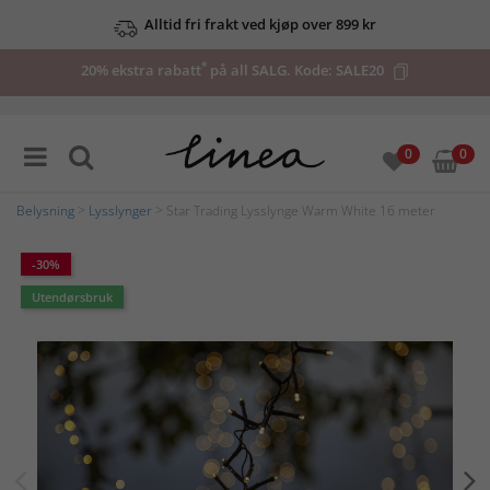
Alltid fri frakt ved kjøp over 899 kr
*
20% ekstra rabatt
på all SALG. Kode:
SALE20
0
0
Belysning
>
Lysslynger
> Star Trading Lysslynge Warm White 16 meter
-30%
Utendørsbruk