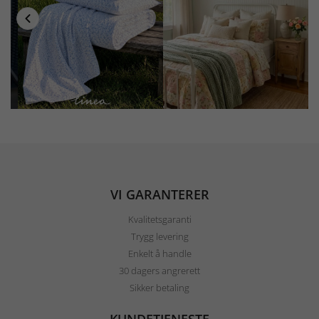
VI GARANTERER
Kvalitetsgaranti
Trygg levering
Enkelt å handle
30 dagers angrerett
Sikker betaling