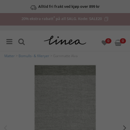
Alltid fri frakt ved kjøp over 899 kr
*
20% ekstra rabatt
på all SALG. Kode:
SALE20
0
0
Matter
>
Bomulls- & filleryer
> Garnmatte Alva