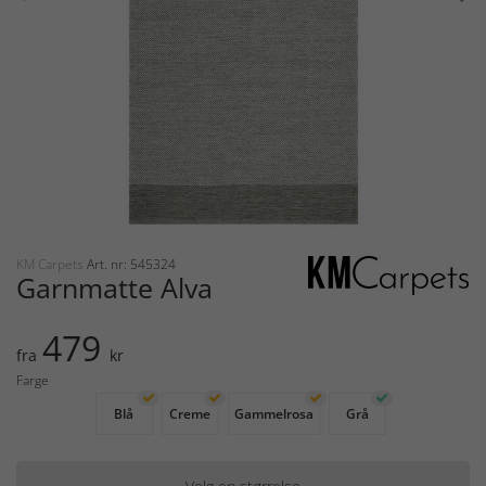
KM Carpets
Art. nr: 545324
Garnmatte Alva
479
fra
kr
Farge
Blå
Creme
Gammelrosa
Grå