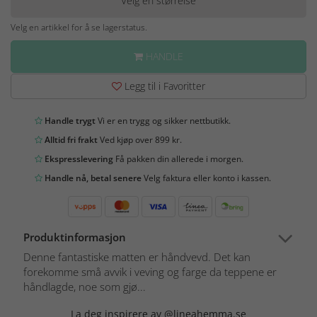
Velg en størrelse
Velg en artikkel for å se lagerstatus.
HANDLE
Legg til i Favoritter
Handle trygt
Vi er en trygg og sikker nettbutikk.
Alltid fri frakt
Ved kjøp over 899 kr.
Ekspresslevering
Få pakken din allerede i morgen.
Handle nå, betal senere
Velg faktura eller konto i kassen.
Produktinformasjon
Denne fantastiske matten er håndvevd. Det kan
forekomme små avvik i veving og farge da teppene er
håndlagde, noe som gjø...
La deg inspirere av @lineahemma.se