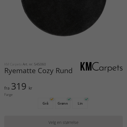
KM Carpets
Art. nr: 545060
Ryematte Cozy Rund
319
fra
kr
Farge
Grå
Grønn
Lin
Velg en størrelse