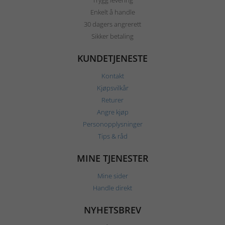
Trygg levering
Enkelt å handle
30 dagers angrerett
Sikker betaling
KUNDETJENESTE
Kontakt
Kjøpsvilkår
Returer
Angre kjøp
Personopplysninger
Tips & råd
MINE TJENESTER
Mine sider
Handle direkt
NYHETSBREV