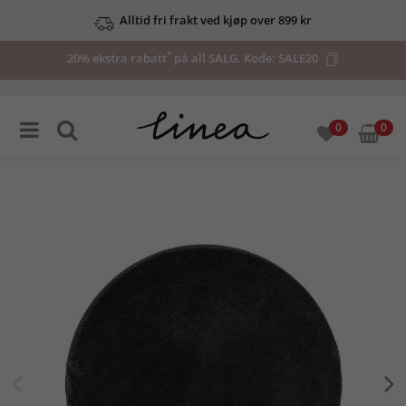
Alltid fri frakt ved kjøp over 899 kr
*
20% ekstra rabatt
på all SALG. Kode:
SALE20
0
0