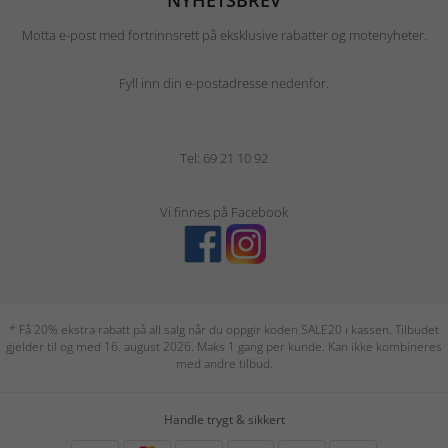
NYHETSBREV
Motta e-post med fortrinnsrett på eksklusive rabatter og motenyheter.
Fyll inn din e-postadresse nedenfor.
Tel: 69 21 10 92
Vi finnes på Facebook
* Få 20% ekstra rabatt på all salg når du oppgir koden SALE20 i kassen. Tilbudet
gjelder til og med 16. august 2026. Maks 1 gang per kunde. Kan ikke kombineres
med andre tilbud.
Handle trygt & sikkert