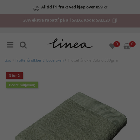
Alltid fri frakt ved kjøp over 899 kr
*
20% ekstra rabatt
på all SALG. Kode:
SALE20
0
0
Bad
>
Frottéhåndklær & badelaken
> Frottéhåndkle Dalarö 580gsm
3 for 2
Bedre miljøvalg