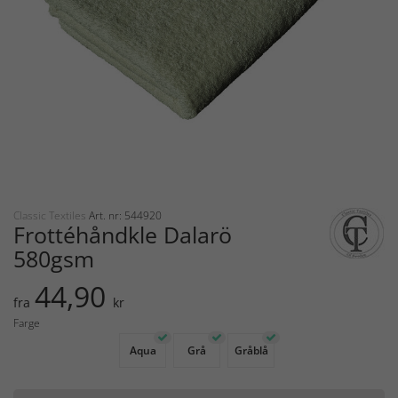
Classic Textiles
Art. nr: 544920
Frottéhåndkle Dalarö
580gsm
44,90
fra
kr
Farge
Aqua
Grå
Gråblå