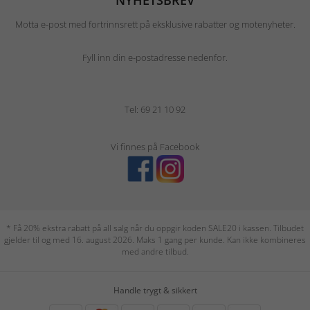
NYHETSBREV
Motta e-post med fortrinnsrett på eksklusive rabatter og motenyheter.
Fyll inn din e-postadresse nedenfor.
Tel: 69 21 10 92
Vi finnes på Facebook
* Få 20% ekstra rabatt på all salg når du oppgir koden SALE20 i kassen. Tilbudet
gjelder til og med 16. august 2026. Maks 1 gang per kunde. Kan ikke kombineres
med andre tilbud.
Handle trygt & sikkert