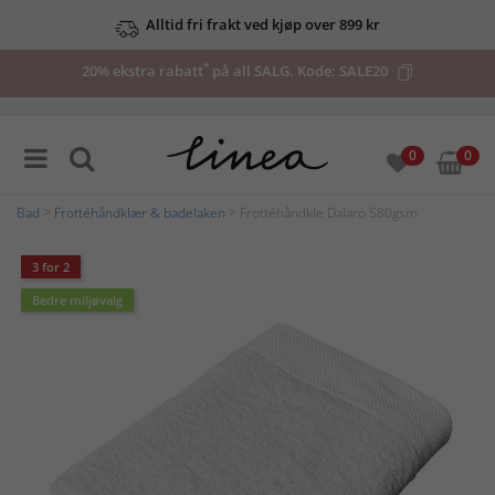
Alltid fri frakt ved kjøp over 899 kr
*
20% ekstra rabatt
på all SALG. Kode:
SALE20
0
0
Bad
>
Frottéhåndklær & badelaken
> Frottéhåndkle Dalarö 580gsm
3 for 2
Bedre miljøvalg