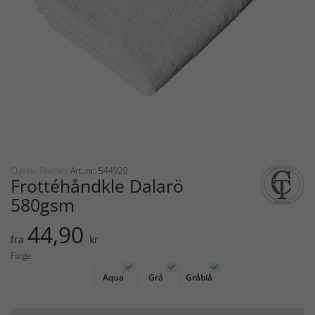
Classic Textiles
Art. nr: 544920
Frottéhåndkle Dalarö
580gsm
44,90
fra
kr
Farge
Aqua
Grå
Gråblå