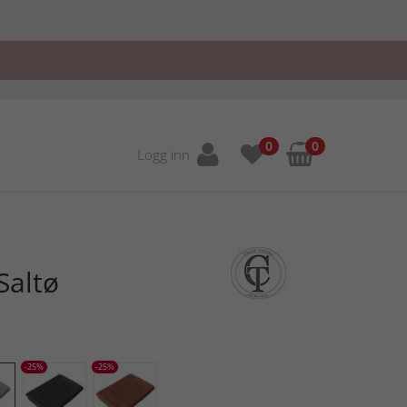
0
0
Logg inn
Saltø
-25%
-25%