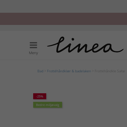
Meny
Bad
>
Frottéhåndklær & badelaken
> Frottéhåndkle Saltø
-25%
Bedre miljøvalg