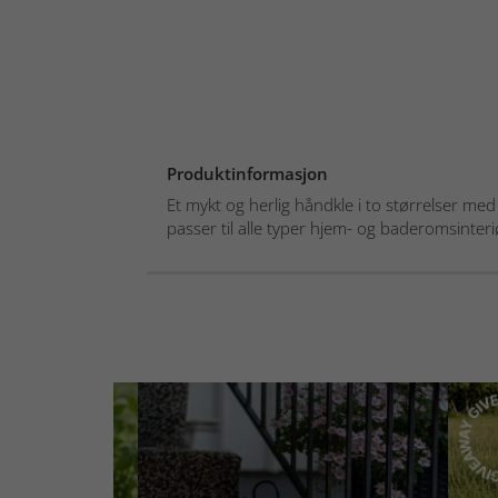
Produktinformasjon
Et mykt og herlig håndkle i to størrelser me
passer til alle typer hjem- og baderomsinteriø