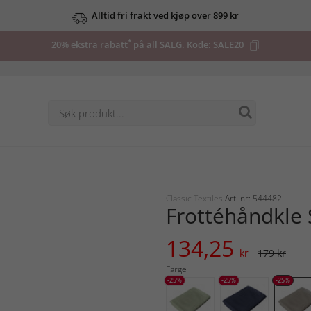
Alltid fri frakt ved kjøp over 899 kr
*
20% ekstra rabatt
på all SALG. Kode:
SALE20
Classic Textiles
Art. nr: 544482
Frottéhåndkle 
134,25
kr
179 kr
Farge
-25%
-25%
-25%