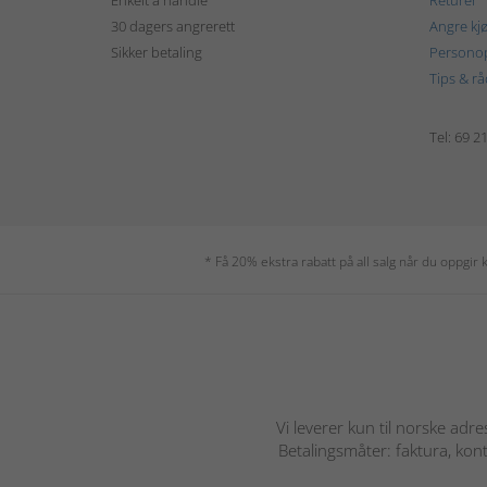
Enkelt å handle
Returer
30 dagers angrerett
Angre kj
Sikker betaling
Personop
Tips & rå
Tel: 69 2
* Få 20% ekstra rabatt på all salg når du oppgi
Vi leverer kun til norske adre
Betalingsmåter: faktura, kont