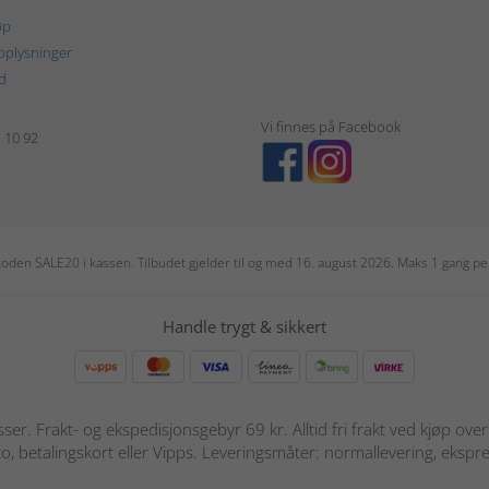
øp
plysninger
d
Vi finnes på Facebook
1 10 92
r koden SALE20 i kassen. Tilbudet gjelder til og med 16. august 2026. Maks 1 gang 
Handle trygt & sikkert
sser. Frakt- og ekspedisjonsgebyr 69 kr. Alltid fri frakt ved kjøp ov
o, betalingskort eller Vipps. Leveringsmåter: normallevering, ekspre