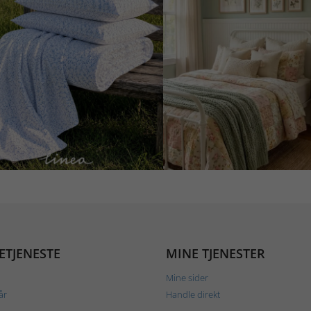
ETJENESTE
MINE TJENESTER
Mine sider
år
Handle direkt