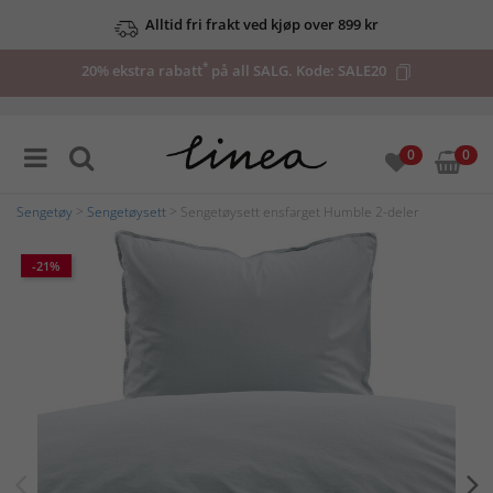
Alltid fri frakt ved kjøp over 899 kr
*
20% ekstra rabatt
på all SALG. Kode:
SALE20
0
0
Sengetøy
>
Sengetøysett
> Sengetøysett ensfarget Humble 2-deler
-21%