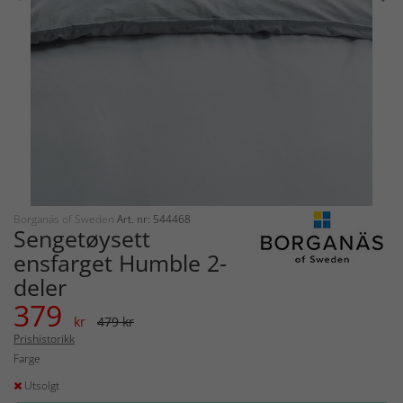
Borganäs of Sweden
Art. nr: 544468
Sengetøysett
ensfarget Humble 2-
deler
379
kr
479 kr
Prishistorikk
Farge
Utsolgt