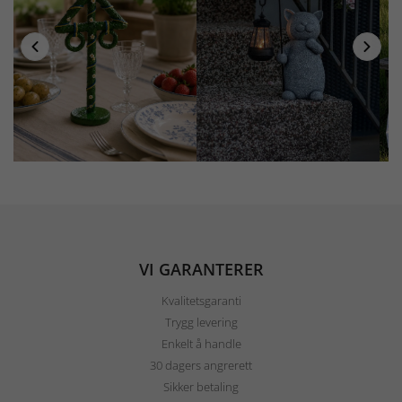
VI GARANTERER
Kvalitetsgaranti
Trygg levering
Enkelt å handle
30 dagers angrerett
Sikker betaling