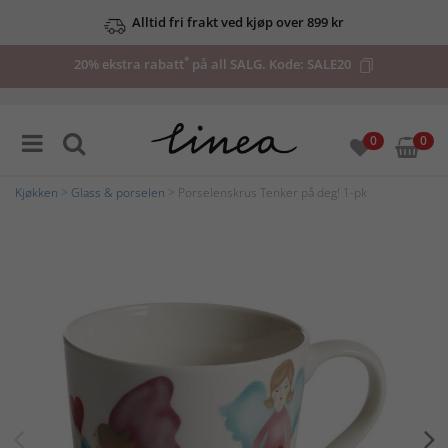
Alltid fri frakt ved kjøp over 899 kr
*
20% ekstra rabatt
på all SALG. Kode:
SALE20
0
0
Kjøkken
>
Glass & porselen
> Porselenskrus Tenker på deg! 1-pk