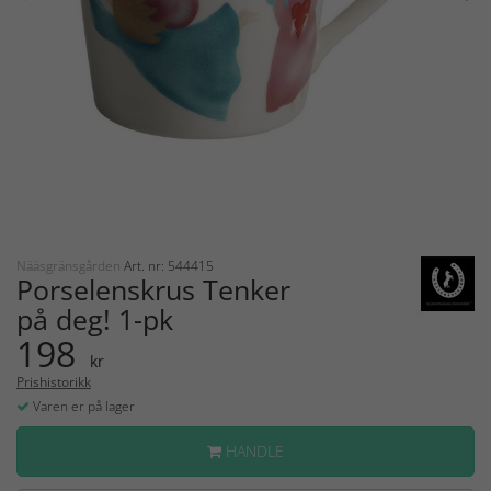
Nääsgränsgården
Art. nr: 544415
Porselenskrus Tenker
på deg! 1-pk
198
kr
Prishistorikk
Varen er på lager
HANDLE