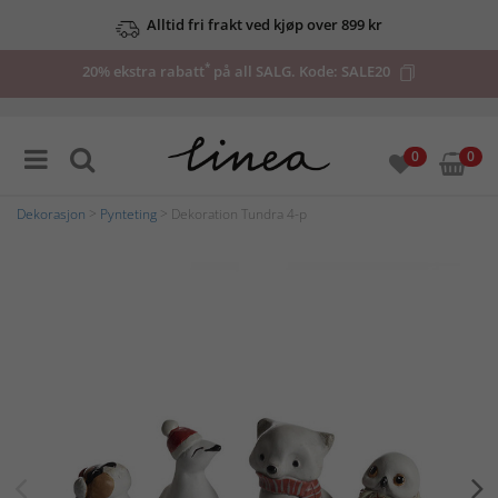
Alltid fri frakt ved kjøp over 899 kr
*
20% ekstra rabatt
på all SALG. Kode:
SALE20
0
0
Dekorasjon
>
Pynteting
> Dekoration Tundra 4-p