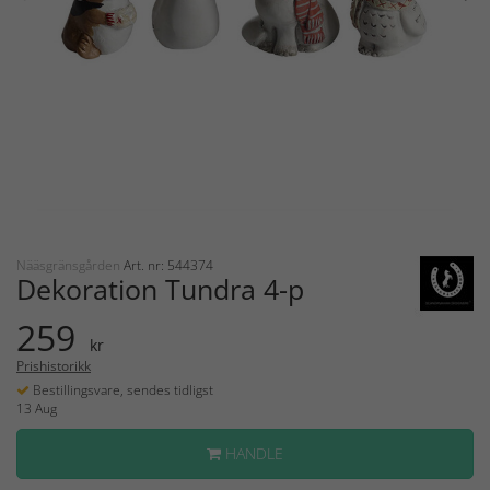
Nääsgränsgården
Art. nr: 544374
Dekoration Tundra 4-p
259
kr
Prishistorikk
Bestillingsvare, sendes tidligst
13 Aug
HANDLE