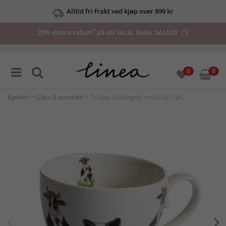
Alltid fri frakt ved kjøp over 899 kr
*
20% ekstra rabatt
på all SALG. Kode:
SALE20
0
0
Kjøkken
>
Glass & porselen
> Tekopp håndtegnet motiv Ku 1-pk