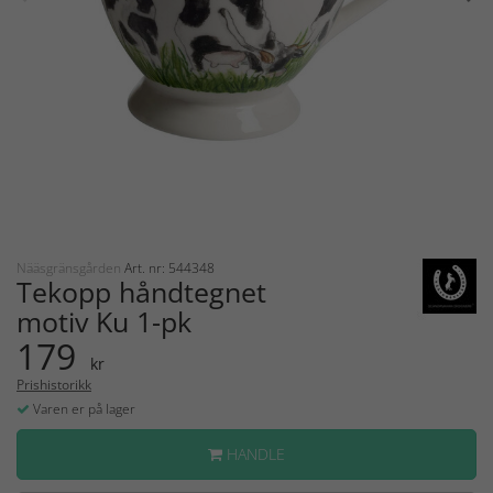
Nääsgränsgården
Art. nr: 544348
Tekopp håndtegnet
motiv Ku 1-pk
179
kr
Prishistorikk
Varen er på lager
HANDLE